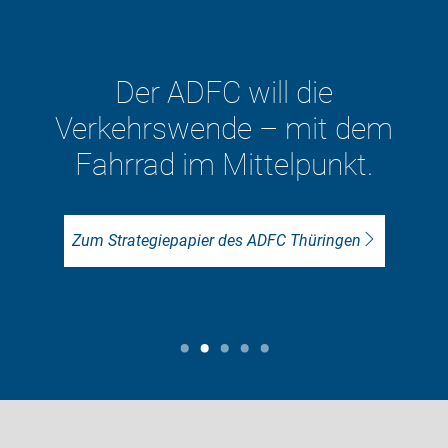
Der ADFC will die
Verkehrswende – mit dem
Fahrrad im Mittelpunkt.
Ne
Zum Strategiepapier des ADFC Thüringen