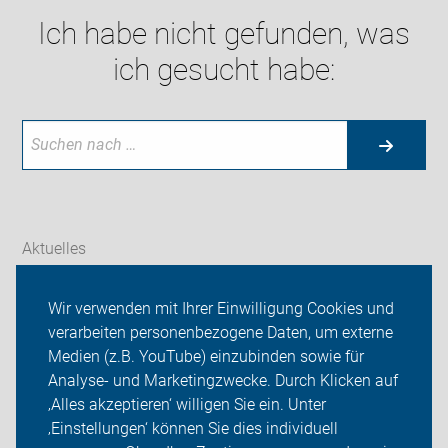
Ich habe nicht gefunden, was
ich gesucht habe:
Aktuelles
Themen
Wir verwenden mit Ihrer Einwilligung Cookies und
verarbeiten personenbezogene Daten, um externe
ADFC Jena - Saaletal
Medien (z.B. YouTube) einzubinden sowie für
Sei dabei
Analyse- und Marketingzwecke. Durch Klicken auf
‚Alles akzeptieren‘ willigen Sie ein. Unter
Presse
‚Einstellungen‘ können Sie dies individuell