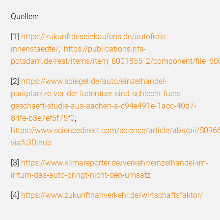
Quellen:
[1]
https://zukunftdeseinkaufens.de/autofreie-
innenstaedte/
;
https://publications.rifs-
potsdam.de/rest/items/item_6001855_2/component/file_60
[2]
https://www.spiegel.de/auto/einzelhandel-
parkplaetze-vor-der-ladentuer-sind-schlecht-fuers-
geschaeft-studie-aus-aachen-a-c94e491e-1acc-40d7-
84fe-b3e7ef6f75f0
;
https://www.sciencedirect.com/science/article/abs/pii/S0
via%3Dihub
[3]
https://www.klimareporter.de/verkehr/einzelhandel-im-
irrtum-das-auto-bringt-nicht-den-umsatz
[4]
https://www.zukunftnahverkehr.de/wirtschaftsfaktor/